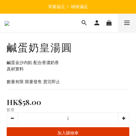
享聚福元 ✨ 啖啖滿足
鹹蛋奶皇湯圓
鹹蛋金沙內餡 配合香濃奶香 
真材實料
數量有限 限量發售 賣完即止
HK$58.00
數量
加入購物車