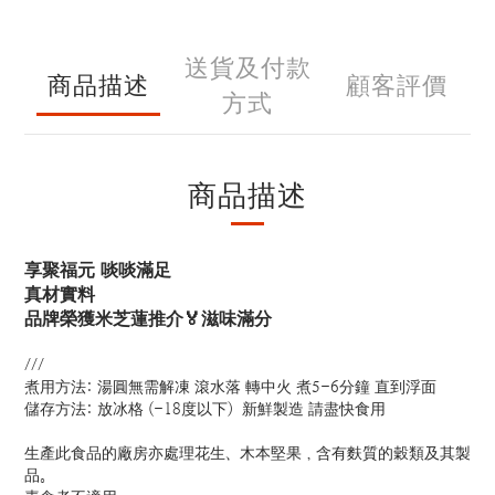
送貨及付款
商品描述
顧客評價
方式
商品描述
享聚福元 啖啖滿足
真材實料
品牌榮獲米芝蓮推介🏅滋味滿分
///
煮用方法: 湯圓無需解凍 滾水落 轉中火 煮5-6分鐘 直到浮面
儲存方法: 放冰格 (-18度以下) 新鮮製造 請盡快食用
生產此食品的廠房亦處理花生、木本堅果，含有麩質的穀類及其製
品。